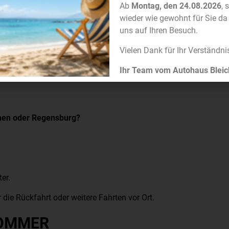
Ab
Montag, den 24.08.2026
, 
wieder wie gewohnt für Sie da
uns auf Ihren Besuch.
berraschend gute Ergebnisse.
Vielen Dank für Ihr Verständni
IN PROBLEM
Ihr Team vom Autohaus Bleic
chen oder Regensburg?
er.
 die Rückfahrt oder weitere Fahrten vor Ort.
SOMMER