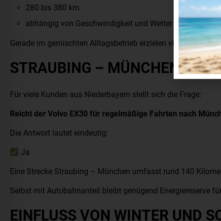
280 bis 380 km
abhängig von Geschwindigkeit und Wetter
Gerade im gemischten Alltagsbetrieb erzielen viele Fahrer ü
STRAUBING – MÜNCHEN – KE
Für viele Kunden aus Niederbayern stellt sich die Frage:
Reicht der Volvo EX30 für regelmäßige Fahrten nach Mün
Die Antwort lautet eindeutig:
Ja
Eine Strecke Straubing – München umfasst rund 140 Kilomet
Selbst mit Autobahnanteil bleibt genügend Energiereserve für
EINFLUSS VON WINTER UND 