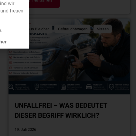
mehr erfahren
sind wir
 und freuen
Autohaus Bleicher
Gebrauchtwagen
Nissan
s.
Volvo
her
UNFALLFREI – WAS BEDEUTET
DIESER BEGRIFF WIRKLICH?
19. Juli 2026