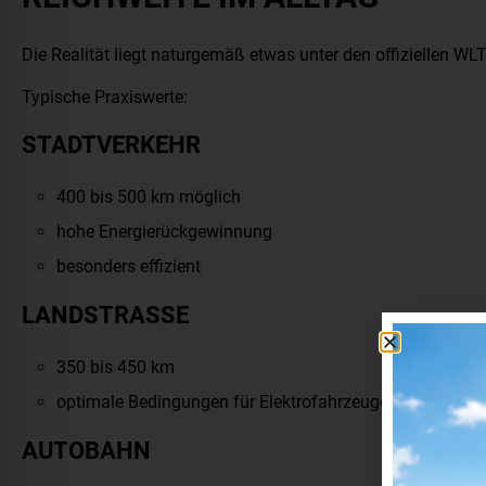
Die Realität liegt naturgemäß etwas unter den offiziellen WL
Typische Praxiswerte:
STADTVERKEHR
400 bis 500 km möglich
hohe Energierückgewinnung
besonders effizient
LANDSTRASSE
350 bis 450 km
optimale Bedingungen für Elektrofahrzeuge
AUTOBAHN