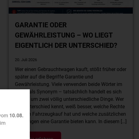
GARANTIE ODER
GEWÄHRLEISTUNG – WO LIEGT
EIGENTLICH DER UNTERSCHIED?
20. Juli 2026
Wer einen Gebrauchtwagen kauft, stößt früher oder
später auf die Begriffe Garantie und
Gewährleistung. Viele verwenden beide Wörter im
Alltag als Synonym – tatsächlich handelt es sich
jedoch um zwei völlig unterschiedliche Dinge. Wer
den Unterschied kennt, weiß besser, welche Rechte
er beim Fahrzeugkauf hat und welche zusätzlichen
 vom
10.08.
Leistungen eine Garantie bieten kann. In diesem […]
im