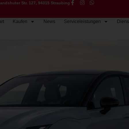
andshuter Str. 127, 94315 Straubing
art
Kaufen
News
Serviceleistungen
Diens