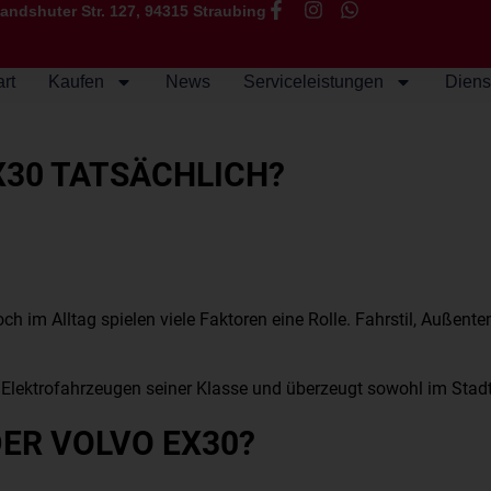
andshuter Str. 127, 94315 Straubing
art
Kaufen
News
Serviceleistungen
Diens
X30 TATSÄCHLICH?
ch im Alltag spielen viele Faktoren eine Rolle. Fahrstil, Außent
n Elektrofahrzeugen seiner Klasse und überzeugt sowohl im Stadt
DER VOLVO EX30?