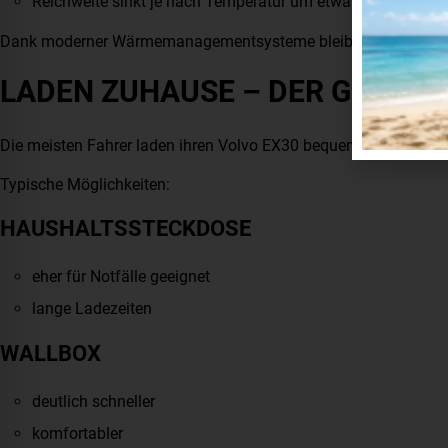
Reichweite sinkt je nach Temperatur um etwa 10–25 %
Dank moderner Wärmemanagementsysteme bleibt der Volvo EX30
LADEN ZUHAUSE – DER GRÖSST
Die meisten Fahrer laden ihren Volvo EX30 bequem zuhause.
Typische Möglichkeiten:
HAUSHALTSSTECKDOSE
eher für Notfälle geeignet
lange Ladezeiten
WALLBOX
deutlich schneller
komfortabler