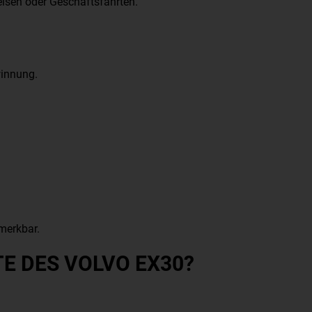
eisen oder Geschäftsfahrten.
winnung.
merkbar.
TE DES VOLVO EX30?