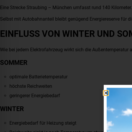
Eine Strecke Straubing – München umfasst rund 140 Kilometer.
Selbst mit Autobahnanteil bleibt genügend Energiereserve für di
EINFLUSS VON WINTER UND S
Wie bei jedem Elektrofahrzeug wirkt sich die Außentemperatur a
SOMMER
optimale Batterietemperatur
höchste Reichweiten
geringerer Energiebedarf
WINTER
Energiebedarf für Heizung steigt