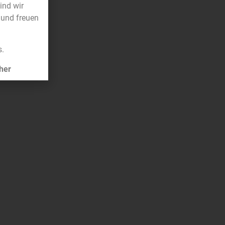
sind wir
 und freuen
s.
her