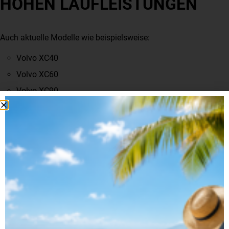
HOHEN LAUFLEISTUNGEN
Auch aktuelle Modelle wie beispielsweise:
Volvo XC40
Volvo XC60
Volvo XC90
Volvo V60
Volvo V90
zeigen bei regelmäßiger Wartung eine beeindruckende
Haltbarkeit.
Die heutigen Antriebe sind deutlich komplexer als frühere
Generationen.
Trotzdem profitieren sie von jahrzehntelanger
Entwicklungsarbeit und einer hochwertigen Verarbeitung.