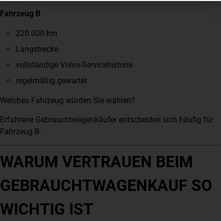
Fahrzeug B
220.000 km
Langstrecke
vollständige Volvo-Servicehistorie
regelmäßig gewartet
Welches Fahrzeug würden Sie wählen?
Erfahrene Gebrauchtwagenkäufer entscheiden sich häufig für
Fahrzeug B.
WARUM VERTRAUEN BEIM
GEBRAUCHTWAGENKAUF SO
WICHTIG IST