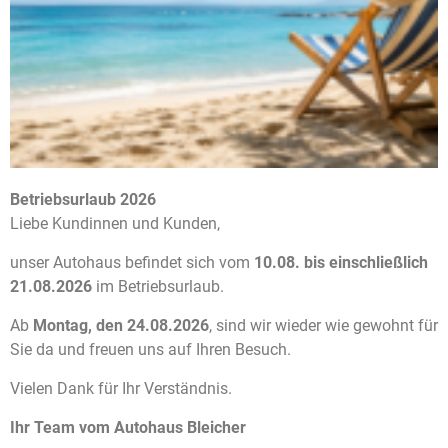
QUALITÄT ERKENNT MAN
NICHT AM KILOMETERSTAND
Viele Menschen verbinden einen niedrigen Kilometerstand
automatisch mit einem guten Fahrzeug.
Betriebsurlaub 2026
Doch das ist nicht immer richtig.
Liebe Kundinnen und Kunden,
Ein Beispiel:
unser Autohaus befindet sich vom
10.08. bis einschließlich
21.08.2026
im Betriebsurlaub.
Fahrzeug A
Ab
Montag, den 24.08.2026
, sind wir wieder wie gewohnt für
85.000 km
Sie da und freuen uns auf Ihren Besuch.
überwiegend Kurzstrecke
Vielen Dank für Ihr Verständnis.
Wartungen teilweise ausgelassen
Ihr Team vom Autohaus Bleicher
viele Kaltstarts