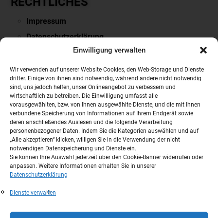
RECHTLICHES
Impressum
Datenschutzerklärung
Einwilligung verwalten
Downloads & Links
PARTNERSEITEN
Wir verwenden auf unserer Website Cookies, den Web-Storage und Dienste
dritter. Einige von ihnen sind notwendig, während andere nicht notwendig
sind, uns jedoch helfen, unser Onlineangebot zu verbessern und
VOLVO
wirtschaftlich zu betreiben. Die Einwilligung umfasst alle
vorausgewählten, bzw. von Ihnen ausgewählte Dienste, und die mit Ihnen
NISSAN
verbundene Speicherung von Informationen auf Ihrem Endgerät sowie
Mobile.de
deren anschließendes Auslesen und die folgende Verarbeitung
personenbezogener Daten. Indem Sie die Kategorien auswählen und auf
Auto Scout24
„Alle akzeptieren“ klicken, willigen Sie in die Verwendung der nicht
notwendigen Datenspeicherung und Dienste ein.
Autobörse
Sie können Ihre Auswahl jederzeit über den Cookie-Banner widerrufen oder
anpassen. Weitere Informationen erhalten Sie in unserer
Datenschutzerklärung
Dienste verwalten