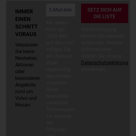
IMMER
EINEN
Mit einem
SCHRITT
Klick auf
Ihre Einwilligung
VORAUS
„Setz dich
können Sie jederzeit
auf die Liste“
widerrufen. Weitere
Verpassen
willigen Sie
Informationen
Sie keine
ein, dass wir
können Sie unserer
Neuheiten,
Ihnen
Datenschutzerklärung
Aktionen
regelmäßig
entnehmen.
oder
Newslettern
besonderen
zusenden.
Angebote
Unser
rund um
Newsletter
Volvo und
verwendet
Nissan.
Technologien
zur Analyse
der
Öffnungs-