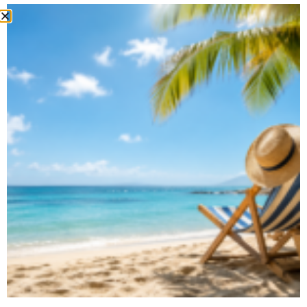
SO WICHTIG IST
Ein Gebrauchtwagen ist immer Vertrauenssache.
Deshalb legen wir im Autohaus Bleicher großen Wert auf:
✔ transparente Fahrzeughistorie
✔ nachvollziehbare Wartungsunterlagen
✔ sorgfältige technische Prüfung
✔ persönliche Beratung
✔ faire Fahrzeugbewertung
Unser Ziel ist nicht der schnelle Verkauf, sondern
zufriedene Kunden, die viele Jahre Freude an ihrem
Fahrzeug haben.