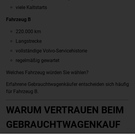
viele Kaltstarts
Fahrzeug B
220.000 km
Langstrecke
vollständige Volvo-Servicehistorie
regelmäßig gewartet
Welches Fahrzeug würden Sie wählen?
Erfahrene Gebrauchtwagenkäufer entscheiden sich häufig
für Fahrzeug B.
WARUM VERTRAUEN BEIM
GEBRAUCHTWAGENKAUF