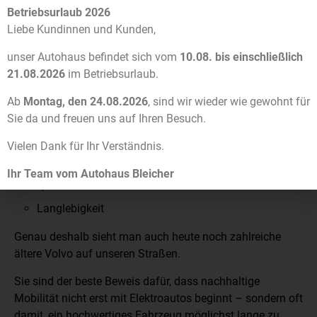
EIN VOLVO IST MEHR ALS
Betriebsurlaub 2026
Liebe Kundinnen und Kunden,
NUR EIN AUTO
unser Autohaus befindet sich vom
10.08. bis einschließlich
21.08.2026
im Betriebsurlaub.
Volvo steht seit Jahrzehnten für:
Ab
Montag, den 24.08.2026
, sind wir wieder wie gewohnt für
Sicherheit
Sie da und freuen uns auf Ihren Besuch.
Zuverlässigkeit
Vielen Dank für Ihr Verständnis.
Komfort
Ihr Team vom Autohaus Bleicher
Qualität
Langlebigkeit
Genau deshalb sieht man auch heute noch zahlreiche
ältere Volvo auf unseren Straßen.
Sie sind der beste Beweis dafür, dass nachhaltige
Mobilität nicht erst mit Elektroautos beginnt – sondern oft
damit, ein hochwertiges Fahrzeug möglichst lange zu