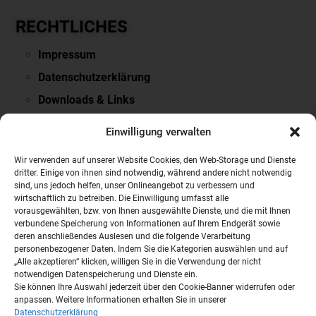
RECHTLICHES
Impressum
Datenschutzerklärung
Downloads & Links
PARTNERSEITEN
Einwilligung verwalten
VOLVO
Wir verwenden auf unserer Website Cookies, den Web-Storage und Dienste
dritter. Einige von ihnen sind notwendig, während andere nicht notwendig
NISSAN
sind, uns jedoch helfen, unser Onlineangebot zu verbessern und
wirtschaftlich zu betreiben. Die Einwilligung umfasst alle
Mobile.de
vorausgewählten, bzw. von Ihnen ausgewählte Dienste, und die mit Ihnen
Auto Scout24
verbundene Speicherung von Informationen auf Ihrem Endgerät sowie
deren anschließendes Auslesen und die folgende Verarbeitung
Autobörse
personenbezogener Daten. Indem Sie die Kategorien auswählen und auf
„Alle akzeptieren“ klicken, willigen Sie in die Verwendung der nicht
notwendigen Datenspeicherung und Dienste ein.
Sie können Ihre Auswahl jederzeit über den Cookie-Banner widerrufen oder
anpassen. Weitere Informationen erhalten Sie in unserer
Datenschutzerklärung