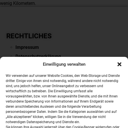
wenig Kilometern.
RECHTLICHES
Impressum
Datenschutzerklärung
Einwilligung verwalten
Downloads & Links
PARTNERSEITEN
Wir verwenden auf unserer Website Cookies, den Web-Storage und Dienste
dritter. Einige von ihnen sind notwendig, während andere nicht notwendig
sind, uns jedoch helfen, unser Onlineangebot zu verbessern und
VOLVO
wirtschaftlich zu betreiben. Die Einwilligung umfasst alle
vorausgewählten, bzw. von Ihnen ausgewählte Dienste, und die mit Ihnen
NISSAN
verbundene Speicherung von Informationen auf Ihrem Endgerät sowie
Mobile.de
deren anschließendes Auslesen und die folgende Verarbeitung
personenbezogener Daten. Indem Sie die Kategorien auswählen und auf
Auto Scout24
„Alle akzeptieren“ klicken, willigen Sie in die Verwendung der nicht
notwendigen Datenspeicherung und Dienste ein.
Autobörse
Sie können Ihre Auswahl jederzeit über den Cookie-Banner widerrufen oder