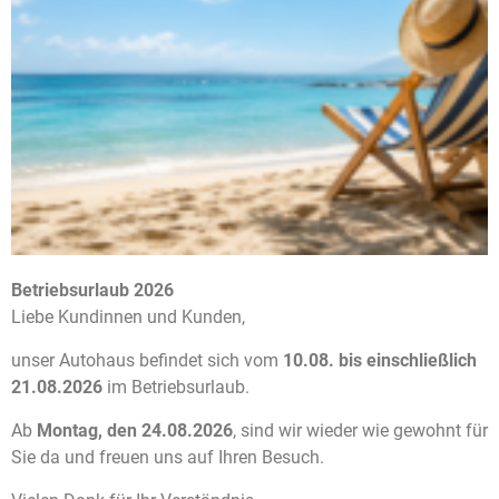
KLEINE GEWOHNHEITEN MIT
GROSSER WIRKUNG
Nicht nur die Werkstatt entscheidet über die Lebensdauer.
Auch das tägliche Fahrverhalten spielt eine große Rolle.
Dazu gehören beispielsweise:
MOTOR NICHT SOFORT HOCHDREHEN
Betriebsurlaub 2026
Liebe Kundinnen und Kunden,
Nach dem Kaltstart sollte der Motor zunächst seine
unser Autohaus befindet sich vom
10.08. bis einschließlich
Betriebstemperatur erreichen.
21.08.2026
im Betriebsurlaub.
TURBO NACH BELASTUNG KURZ
Ab
Montag, den 24.08.2026
, sind wir wieder wie gewohnt für
Sie da und freuen uns auf Ihren Besuch.
ABKÜHLEN LASSEN