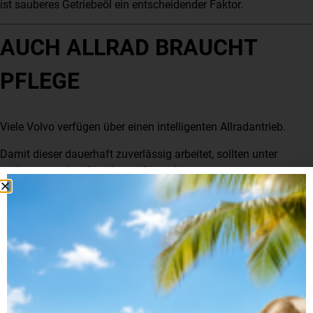
ist sauberes Getriebeöl ein entscheidender Faktor.
AUCH ALLRAD BRAUCHT
PFLEGE
Viele Volvo verfügen über einen intelligenten Allradantrieb.
Damit dieser dauerhaft zuverlässig arbeitet, sollten unter
anderem regelmäßig überprüft werden:
Haldex-Kupplung
Differenzialöle
Verteilergetriebe
Wer diese Wartungsarbeiten ignoriert, riskiert teure Reparaturen,
obwohl der Motor selbst vollkommen gesund wäre.