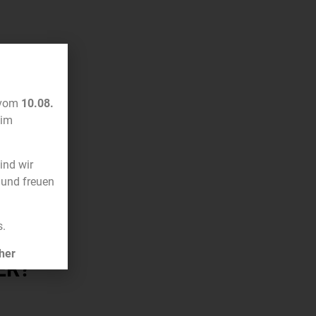
 vom
10.08.
im
sind wir
 und freuen
s.
her
ER?