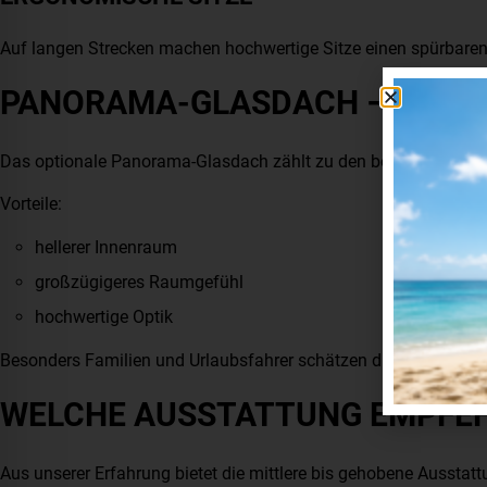
Auf langen Strecken machen hochwertige Sitze einen spürbaren
PANORAMA-GLASDACH – LUXU
Das optionale Panorama-Glasdach zählt zu den beliebtesten Ex
Vorteile:
hellerer Innenraum
großzügigeres Raumgefühl
hochwertige Optik
Besonders Familien und Urlaubsfahrer schätzen diesen zusätzl
WELCHE AUSSTATTUNG EMPFEH
Aus unserer Erfahrung bietet die mittlere bis gehobene Ausstatt