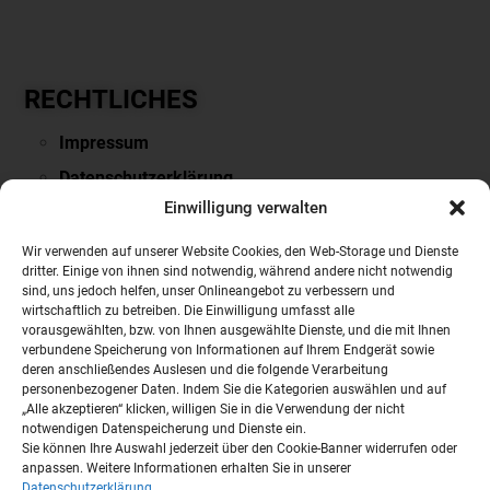
RECHTLICHES
Impressum
Datenschutzerklärung
Einwilligung verwalten
Downloads & Links
PARTNERSEITEN
Wir verwenden auf unserer Website Cookies, den Web-Storage und Dienste
dritter. Einige von ihnen sind notwendig, während andere nicht notwendig
sind, uns jedoch helfen, unser Onlineangebot zu verbessern und
VOLVO
wirtschaftlich zu betreiben. Die Einwilligung umfasst alle
vorausgewählten, bzw. von Ihnen ausgewählte Dienste, und die mit Ihnen
NISSAN
verbundene Speicherung von Informationen auf Ihrem Endgerät sowie
Mobile.de
deren anschließendes Auslesen und die folgende Verarbeitung
personenbezogener Daten. Indem Sie die Kategorien auswählen und auf
Auto Scout24
„Alle akzeptieren“ klicken, willigen Sie in die Verwendung der nicht
notwendigen Datenspeicherung und Dienste ein.
Autobörse
Sie können Ihre Auswahl jederzeit über den Cookie-Banner widerrufen oder
anpassen. Weitere Informationen erhalten Sie in unserer
Datenschutzerklärung