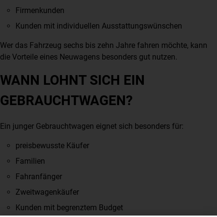
Firmenkunden
Kunden mit individuellen Ausstattungswünschen
Wer das Fahrzeug sechs bis zehn Jahre fahren möchte, kann
die Vorteile eines Neuwagens besonders gut nutzen.
WANN LOHNT SICH EIN
GEBRAUCHTWAGEN?
Ein junger Gebrauchtwagen eignet sich besonders für:
preisbewusste Käufer
Familien
Fahranfänger
Zweitwagenkäufer
Kunden mit begrenztem Budget