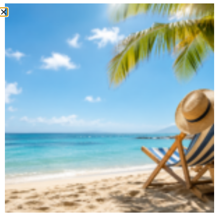
Oft lassen sich mehrere Tausend Euro gegenüber einem
vergleichbaren Neuwagen sparen.
DER QASHQAI E-POWER ALS
GEBRAUCHTWAGEN
Viele Kunden interessieren sich inzwischen speziell für den
Nissan Qashqai e-POWER.
Hier ergeben sich als Gebrauchtwagen interessante Chancen:
innovative Technik
elektrisches Fahrgefühl
niedriger Verbrauch
moderne Assistenzsysteme
Da die Fahrzeuge meist noch relativ jung sind, profitieren