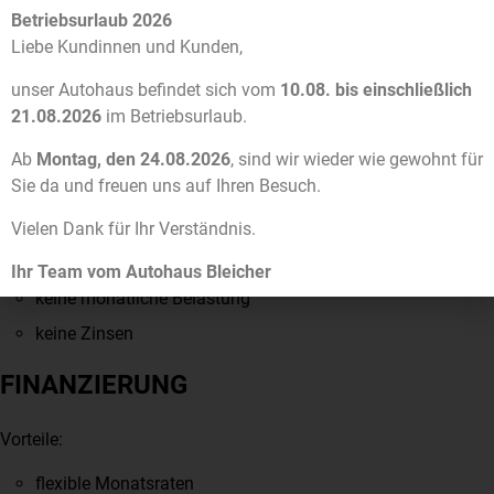
Käufer zusätzlich von einem hohen technischen Standard.
Betriebsurlaub 2026
Liebe Kundinnen und Kunden,
FINANZIERUNG ODER BARKAUF?
unser Autohaus befindet sich vom
10.08. bis einschließlich
Auch die Finanzierungsform spielt eine wichtige Rolle.
21.08.2026
im Betriebsurlaub.
BARKAUF
Ab
Montag, den 24.08.2026
, sind wir wieder wie gewohnt für
Sie da und freuen uns auf Ihren Besuch.
Vorteile:
Vielen Dank für Ihr Verständnis.
sofortiges Eigentum
Ihr Team vom Autohaus Bleicher
keine monatliche Belastung
keine Zinsen
FINANZIERUNG
Vorteile:
flexible Monatsraten