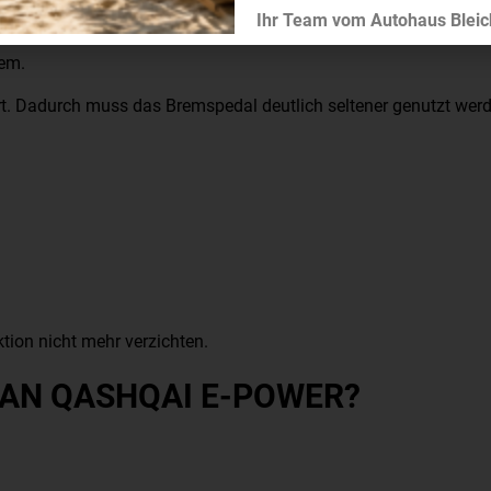
STADTVERKEHR
Ihr Team vom Autohaus Bleic
tem.
. Dadurch muss das Bremspedal deutlich seltener genutzt werd
ion nicht mehr verzichten.
SAN QASHQAI E-POWER?