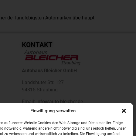
ner der langlebigsten Automarken überhaupt.
KONTAKT
Autohaus Bleicher GmbH
Landshuter Str. 127
94315 Straubing
Email: info@auto-bleicher.de
Telefon: +49 9421 / 5508-0
Einwilligung verwalten
Mo-Fr 8:00 – 17:30 Uhr
FOLGE UNS...
n auf unserer Website Cookies, den Web-Storage und Dienste dritter. Einige
nd notwendig, während andere nicht notwendig sind, uns jedoch helfen, unser
t zu verbessern und wirtschaftlich zu betreiben. Die Einwilligung umfasst