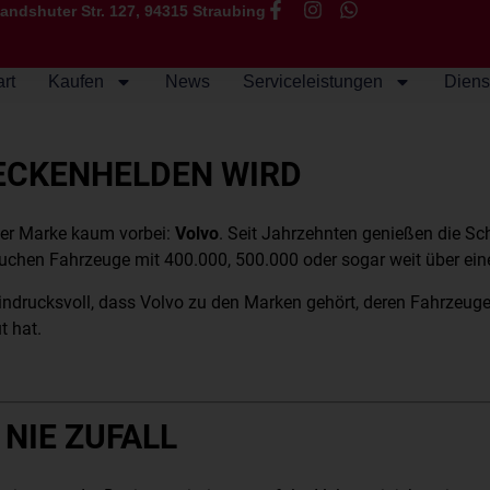
andshuter Str. 127, 94315 Straubing
art
Kaufen
News
Serviceleistungen
Diens
ECKENHELDEN WIRD
ner Marke kaum vorbei:
Volvo
. Seit Jahrzehnten genießen die Sc
chen Fahrzeuge mit 400.000, 500.000 oder sogar weit über einer
ndrucksvoll, dass Volvo zu den Marken gehört, deren Fahrzeuge
t hat.
 NIE ZUFALL