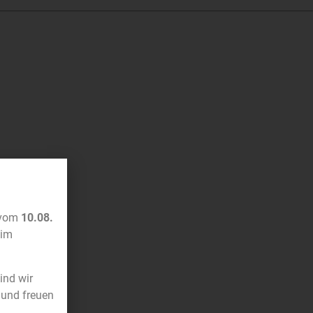
 vom
10.08.
im
sind wir
 und freuen