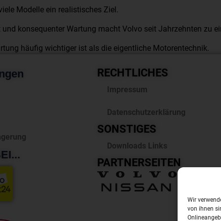
ele Modelle ein realistisches Ziel.
t und konsequenter Wartung macht Volvo seit Jahrzehnten zu ei
tung häufig wichtiger ist als die eigentliche Motorentechnik.
RECHTLICHES
ungen
Impressum
Datenschutzerklärung
SONSTIGES
ngerung
Downloads Links
I...
PARTNERSEITEN
Wir verwende
von ihnen si
Onlineangebo