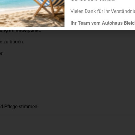
Vielen Dank für Ihr Verständni
LLS AUF LANGLEBIGKEIT AUSG
Ihr Team vom Autohaus Bleic
rung im Mittelpunkt.
ge zu bauen.
r:
nd Pflege stimmen.