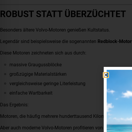
ROBUST STATT ÜBERZÜCHTET
Besonders ältere Volvo-Motoren genießen Kultstatus.
Legendär sind beispielsweise die sogenannten
Redblock-Moto
Diese Motoren zeichneten sich aus durch:
massive Graugussblöcke
großzügige Materialstärken
vergleichsweise geringe Literleistung
einfache Wartbarkeit
Das Ergebnis:
Motoren, die häufig mehrere hunderttausend Kilometer ohne Gr
Aber auch moderne Volvo-Motoren profitieren von jahrzehntelan