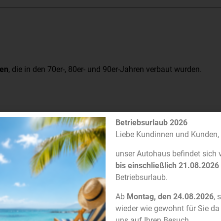
ren
, die in den 70er-, 80er- und 90er-Jahren verbaut wurden.
Betriebsurlaub 2026
Liebe Kundinnen und Kunden,
unser Autohaus befindet sich
bis einschließlich 21.08.2026
Betriebsurlaub.
undüberholung absolvieren.
Ab
Montag, den 24.08.2026
, 
wieder wie gewohnt für Sie da
ger Erfahrung in Entwicklung und Fertigung.
uns auf Ihren Besuch.