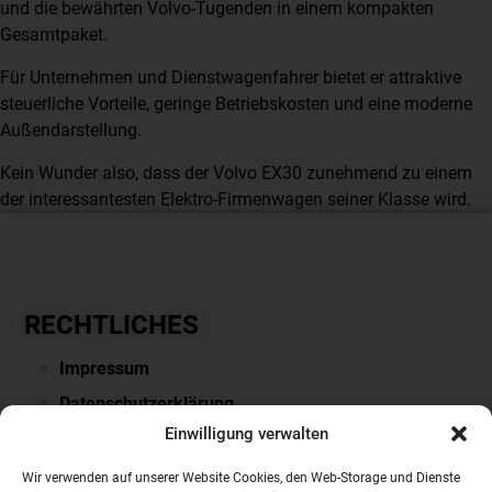
und die bewährten Volvo-Tugenden in einem kompakten
Gesamtpaket.
Für Unternehmen und Dienstwagenfahrer bietet er attraktive
steuerliche Vorteile, geringe Betriebskosten und eine moderne
Außendarstellung.
Kein Wunder also, dass der Volvo EX30 zunehmend zu einem
der interessantesten Elektro-Firmenwagen seiner Klasse wird.
RECHTLICHES
Impressum
Datenschutzerklärung
Einwilligung verwalten
Downloads & Links
PARTNERSEITEN
Wir verwenden auf unserer Website Cookies, den Web-Storage und Dienste