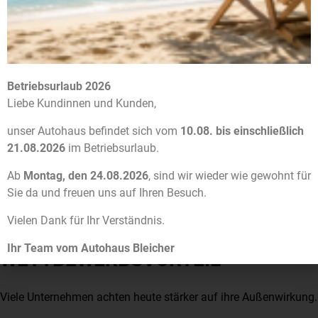
Der Volvo EX30 bietet:
moderne Fahrerassistenzsysteme
Notbremsassistent
Betriebsurlaub 2026
Spurhalteassistent
Liebe Kundinnen und Kunden,
Kreuzungsassistent
unser Autohaus befindet sich vom
10.08. bis einschließlich
Fahrerüberwachungssystem
21.08.2026
im Betriebsurlaub.
Damit unterstützt das Fahrzeug den Fahrer aktiv im
Ab
Montag, den 24.08.2026
, sind wir wieder wie gewohnt für
Arbeitsalltag.
Sie da und freuen uns auf Ihren Besuch.
Vielen Dank für Ihr Verständnis.
NACHHALTIGKEIT ALS
Ihr Team vom Autohaus Bleicher
WETTBEWERBSVORTEIL
Viele Unternehmen achten heute stärker auf ihre Außenwirkung.