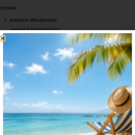
Vorteile:
planbare Monatsraten
geringe Kapitalbindung
regelmäßige Fahrzeugwechsel
moderne Fahrzeuge im Fuhrpark
Besonders bei sich schnell entwickelnden Technologien bietet
Leasing zusätzliche Flexibilität.
SICHERHEIT BLEIBT EIN VOLVO-
MARKENZEICHEN
Geschäftsfahrzeuge legen oft hohe Jahresfahrleistungen
zurück.
Deshalb spielt Sicherheit eine wichtige Rolle.