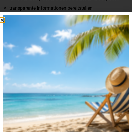
transparente Informationen bereitstellen
Mit dem Relaunch unserer Webseite haben wir genau diese
Punkte umgesetzt.
MEHR SERVICE, MEHR
SICHERHEIT, MEHR
TRANSPARENZ
Die neue Plattform von Autohaus Bleicher wurde technisch
vollständig neu aufgebaut. Neben einem modernen Design
stehen vor allem Stabilität und Datensicherheit im Fokus.
Für unsere Kunden bedeutet das:
sichere Datenübertragung
optimierte Fahrzeugsuche