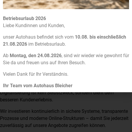
verbesserte Übersicht für Volvo und Nissan Modelle
klare Kontaktwege
Betriebsurlaub 2026
digitale Anfrageprozesse ohne Umwege
Liebe Kundinnen und Kunden,
Die
digitale Zukunft im Autohaus
bedeutet für uns: Persönliche
unser Autohaus befindet sich vom
10.08. bis einschließlich
Beratung vor Ort kombiniert mit modernster Online-Technik.
21.08.2026
im Betriebsurlaub.
DIGITALISIERUNG ALS CHANCE –
Ab
Montag, den 24.08.2026
, sind wir wieder wie gewohnt für
Sie da und freuen uns auf Ihren Besuch.
NICHT ALS RISIKO
Vielen Dank für Ihr Verständnis.
Der Neustart war für uns ein bewusster Schritt nach vorne.
Ihr Team vom Autohaus Bleicher
Digitalisierung ist kein Selbstzweck, sondern dient dem
besseren Kundenerlebnis.
Wir investieren kontinuierlich in sichere Systeme, transparente
Prozesse und moderne Online-Strukturen – damit Sie jederzeit
zuverlässig auf unsere Angebote zugreifen können.