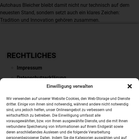
Autohaus Bleicher bleibt damit nicht nur technisch auf dem
neuesten Stand, sondern setzt auch ein klares Zeichen:
Tradition und Innovation gehören zusammen.
RECHTLICHES
Impressum
Datenschutzerklärung
Einwilligung verwalten
Downloads & Links
PARTNERSEITEN
Wir verwenden auf unserer Website Cookies, den Web-Storage und Dienste
dritter. Einige von ihnen sind notwendig, während andere nicht notwendig
sind, uns jedoch helfen, unser Onlineangebot zu verbessern und
VOLVO
wirtschaftlich zu betreiben. Die Einwilligung umfasst alle
vorausgewählten, bzw. von Ihnen ausgewählte Dienste, und die mit Ihnen
NISSAN
verbundene Speicherung von Informationen auf Ihrem Endgerät sowie
Mobile.de
deren anschließendes Auslesen und die folgende Verarbeitung
personenbezogener Daten. Indem Sie die Kategorien auswählen und auf