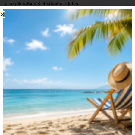
regelmäßige Sicherheitsupdates
klare Zugriffsrechte
Zusammenarbeit mit zertifizierten Providern
Der kürzlich erfolgte Angriff auf unsere alte Webseitenstruktur
hat ausschließlich die Seiteninhalte betroffen –
Kundendaten
waren zu keinem Zeitpunkt gefährdet.
TRANSPARENZ SCHAFFT
VERTRAUEN
Gerade in sensiblen Bereichen wie Finanzierung oder Leasing
müssen sich Kunden sicher fühlen können. Deshalb setzen wir
auf:
nachvollziehbare Prozesse
transparente Kommunikation