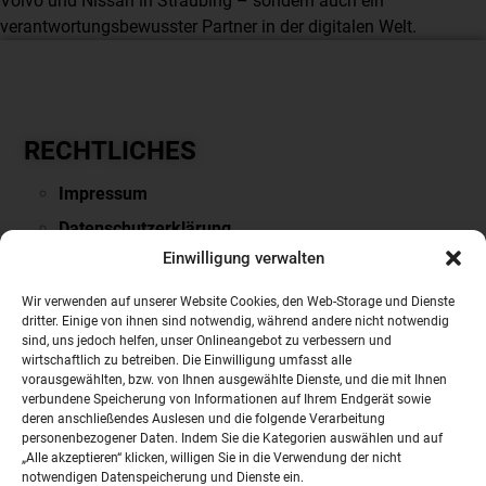
Volvo und Nissan in Straubing – sondern auch ein
verantwortungsbewusster Partner in der digitalen Welt.
RECHTLICHES
Impressum
Datenschutzerklärung
Einwilligung verwalten
Downloads & Links
PARTNERSEITEN
Wir verwenden auf unserer Website Cookies, den Web-Storage und Dienste
dritter. Einige von ihnen sind notwendig, während andere nicht notwendig
sind, uns jedoch helfen, unser Onlineangebot zu verbessern und
VOLVO
wirtschaftlich zu betreiben. Die Einwilligung umfasst alle
vorausgewählten, bzw. von Ihnen ausgewählte Dienste, und die mit Ihnen
NISSAN
verbundene Speicherung von Informationen auf Ihrem Endgerät sowie
Mobile.de
deren anschließendes Auslesen und die folgende Verarbeitung
personenbezogener Daten. Indem Sie die Kategorien auswählen und auf
Auto Scout24
„Alle akzeptieren“ klicken, willigen Sie in die Verwendung der nicht
notwendigen Datenspeicherung und Dienste ein.