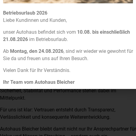
persönliche Ansprechpartner
Betriebsurlaub 2026
regionale Verantwortung
Liebe Kundinnen und Kunden,
Ein modernes Autohaus verbindet digitale Technik mit
unser Autohaus befindet sich vom
10.08. bis einschließlich
menschlicher Nähe. Beides gehört zusammen.
21.08.2026
im Betriebsurlaub.
SICHERHEIT ALS TEIL UNSERER
Ab
Montag, den 24.08.2026
, sind wir wieder wie gewohnt für
ZUKUNFT
Sie da und freuen uns auf Ihren Besuch.
Vielen Dank für Ihr Verständnis.
Mit dem Neustart unserer Webseite haben wir die Gelegenheit
Ihr Team vom Autohaus Bleicher
genutzt, unsere digitalen Strukturen weiter zu optimieren.
Sicherheit, Stabilität und Performance stehen dabei im
Mittelpunkt.
Für uns ist klar: Vertrauen entsteht durch Transparenz,
Verlässlichkeit und konsequente Weiterentwicklung.
Autohaus Bleicher bleibt damit nicht nur Ihr Ansprechpartner für