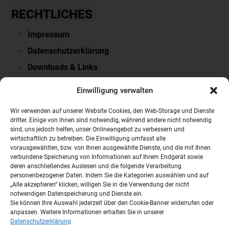
RECHTLICHES
Impressum
Datenschutzerklärung
Downloads & Links
PARTNERSEITEN
Einwilligung verwalten
VOLVO
Wir verwenden auf unserer Website Cookies, den Web-Storage und Dienste
dritter. Einige von ihnen sind notwendig, während andere nicht notwendig
NISSAN
sind, uns jedoch helfen, unser Onlineangebot zu verbessern und
wirtschaftlich zu betreiben. Die Einwilligung umfasst alle
Mobile.de
vorausgewählten, bzw. von Ihnen ausgewählte Dienste, und die mit Ihnen
Auto Scout24
verbundene Speicherung von Informationen auf Ihrem Endgerät sowie
deren anschließendes Auslesen und die folgende Verarbeitung
Autobörse
personenbezogener Daten. Indem Sie die Kategorien auswählen und auf
„Alle akzeptieren“ klicken, willigen Sie in die Verwendung der nicht
notwendigen Datenspeicherung und Dienste ein.
Sie können Ihre Auswahl jederzeit über den Cookie-Banner widerrufen oder
anpassen. Weitere Informationen erhalten Sie in unserer
Datenschutzerklärung