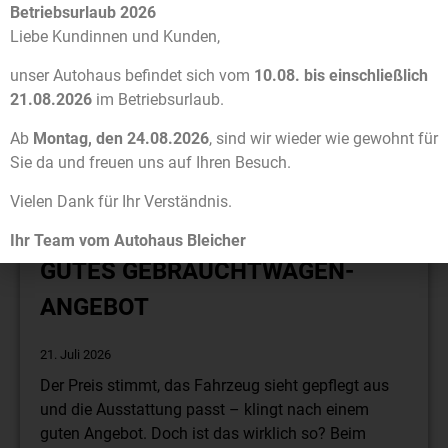
Betriebsurlaub 2026
Nissan
Volvo
Liebe Kundinnen und Kunden,
unser Autohaus befindet sich vom
10.08. bis einschließlich
21.08.2026
im Betriebsurlaub.
Ab
Montag, den 24.08.2026
, sind wir wieder wie gewohnt für
Sie da und freuen uns auf Ihren Besuch.
Vielen Dank für Ihr Verständnis.
SO ERKENNEN SIE EIN WIRKLICH
Ihr Team vom Autohaus Bleicher
GUTES GEBRAUCHTWAGEN-
ANGEBOT
21. Juli 2026
Der Preis stimmt, das Fahrzeug sieht gepflegt aus
und die Ausstattung passt – klingt nach einem
guten Angebot. Doch ist das wirklich so? Beim