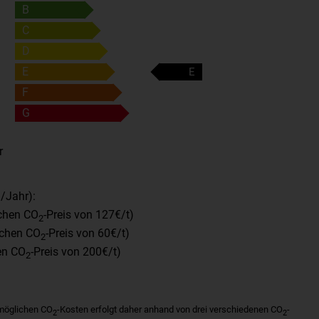
B
C
D
E
E
F
G
r
/Jahr):
ichen CO
-Preis von 127€/t)
2
ichen CO
-Preis von 60€/t)
2
en CO
-Preis von 200€/t)
2
 möglichen CO
-Kosten erfolgt daher anhand von drei verschiedenen CO
-
2
2