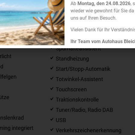
Ab
Montag, den 24.08.2026
, 
Sitzheizung
wieder wie gewohnt für Sie da
l autom.
Sommerreifen
uns auf Ihren Besuch.
Soundsystem
Vielen Dank für Ihr Verständni
Sprachsteuerung
Ihr Team vom Autohaus Bleic
werfer
Spurhalteassistent
licht
Standheizung
ad
Start/Stopp-Automatik
lfelgen
Totwinkel-Assistent
Touchscreen
ütze
Traktionskontrolle
Tuner/Radio, Radio DAB
onslenkrad
USB
ing integriert
Verkehrszeichenerkennung