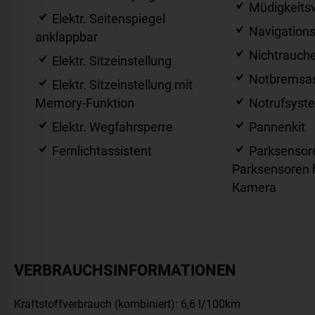
Müdigkeits
Elektr. Seitenspiegel
Navigation
anklappbar
Nichtrauche
Elektr. Sitzeinstellung
Notbremsas
Elektr. Sitzeinstellung mit
Memory-Funktion
Notrufsyst
Elektr. Wegfahrsperre
Pannenkit
Fernlichtassistent
Parksensore
Parksensoren h
Kamera
VERBRAUCHSINFORMATIONEN
Kraftstoffverbrauch (kombiniert):
6,6 l/100km