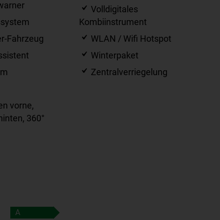
warner
Volldigitales
ssystem
Kombiinstrument
r-Fahrzeug
WLAN / Wifi Hotspot
sistent
Winterpaket
em
Zentralverriegelung
n vorne,
inten, 360°
A