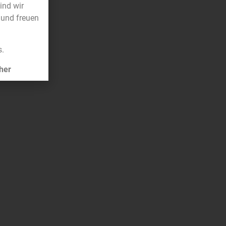
sind wir
 und freuen
s.
her