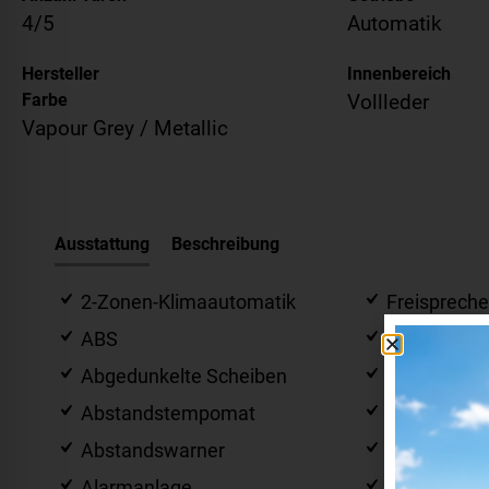
4/5
Automatik
Hersteller
Innenbereich
Farbe
Vollleder
Vapour Grey / Metallic
Ausstattung
Beschreibung
2-Zonen-Klimaautomatik
Freispreche
ABS
Garantie
Abgedunkelte Scheiben
Gepäckrau
Abstandstempomat
Geschwindi
Abstandswarner
HU neu
Alarmanlage
Induktionsl