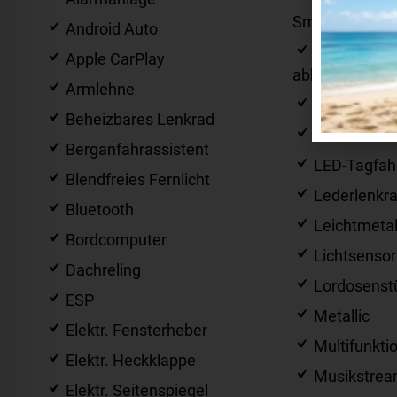
Smartphones
Android Auto
Innenspiege
Apple CarPlay
abblendend
Armlehne
Isofix
Beheizbares Lenkrad
LED-Schein
Berganfahrassistent
LED-Tagfahr
Blendfreies Fernlicht
Lederlenkr
Bluetooth
Leichtmetal
Bordcomputer
Lichtsensor
Dachreling
Lordosenst
ESP
Metallic
Elektr. Fensterheber
Multifunkti
Elektr. Heckklappe
Musikstream
Elektr. Seitenspiegel