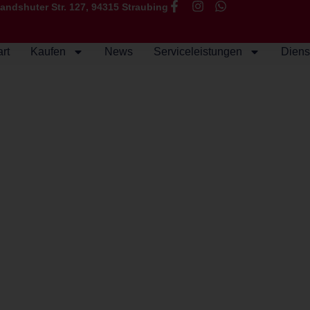
andshuter Str. 127, 94315 Straubing
art
Kaufen
News
Serviceleistungen
Diens