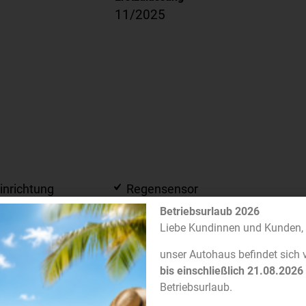
11/2025
inrichtung
Regensensor
Betriebsurlaub 2026
Reifendruckkontrolle
Liebe Kundinnen und Kunden,
mabtrennung
Scheckheftgepflegt
unser Autohaus befindet sich
gkeitsbegrenzer
Schlüssellose
bis einschließlich 21.08.2026
Zentralverriegelung
Betriebsurlaub.
Servolenkung
aden für