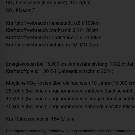
CO
-Emissionen (kombiniert):
151 g/km
2
CO
-Klasse:
E
2
Kraftstoffverbrauch Innenstadt:
8,8 l/100km
Kraftstoffverbrauch Stadtrand:
6,3 l/100km
Kraftstoffverbrauch Landstraße:
5,6 l/100km
Kraftstoffverbrauch Autobahn:
6,9 l/100km
Energiekosten bei 15.000km Jahresfahrleistung:
1782 €/Jah
Kraftstoffpreis:
1.80 €/l (Jahresdurchschnitt 2024)
Mögliche CO
-Kosten über die nächsten 10 Jahre (15.000 km
2
287,66 € (bei einem angenommenen mittleren durchschnittl
135,90 € (bei einem angenommenen niedrigen durchschnittl
453,00 € (bei einem angenommenen hohen durchschnittlich
Kraftfahrzeugsteuer:
164 €/Jahr
Die angenommene CO
-Preisentwicklung ist unsicher. Die Berechnung der
2