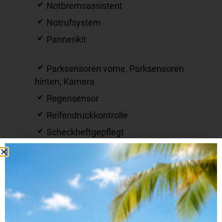
Notbremsassistent
Notrufsystem
Pannenkit
Parksensoren vorne, Parksensoren
hinten, Kamera
Regensensor
Reifendruckkontrolle
Scheckheftgepflegt
Schlüssellose Zentralverriegelung
Servolenkung
Sitzheizung
Soundsystem
Sprachsteuerung