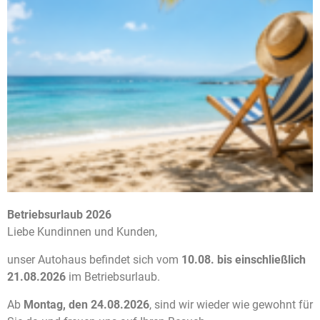
Spurhalteassistent
Start/Stopp-Automatik
Tempomat
Totwinkel-Assistent
Touchscreen
Traktionskontrolle
Tuner/Radio, Radio DAB
USB
Verkehrszeichenerkennung
Betriebsurlaub 2026
Liebe Kundinnen und Kunden,
Volldigitales Kombiinstrument
WLAN / Wifi Hotspot
unser Autohaus befindet sich vom
10.08. bis einschließlich
21.08.2026
im Betriebsurlaub.
Winterpaket
Ab
Montag, den 24.08.2026
, sind wir wieder wie gewohnt für
Zentralverriegelung