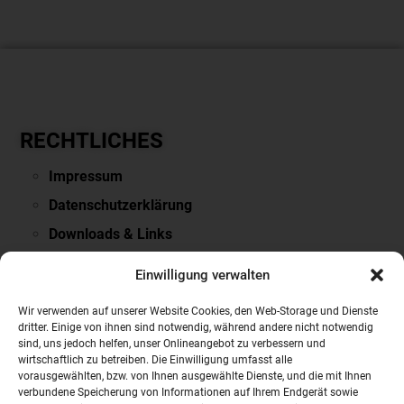
RECHTLICHES
Impressum
Datenschutzerklärung
Downloads & Links
PARTNERSEITEN
Einwilligung verwalten
VOLVO
Wir verwenden auf unserer Website Cookies, den Web-Storage und Dienste
dritter. Einige von ihnen sind notwendig, während andere nicht notwendig
NISSAN
sind, uns jedoch helfen, unser Onlineangebot zu verbessern und
wirtschaftlich zu betreiben. Die Einwilligung umfasst alle
Mobile.de
vorausgewählten, bzw. von Ihnen ausgewählte Dienste, und die mit Ihnen
Auto Scout24
verbundene Speicherung von Informationen auf Ihrem Endgerät sowie