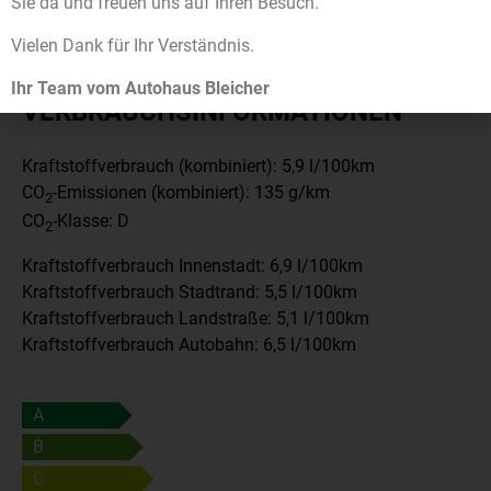
Sie da und freuen uns auf Ihren Besuch.
Vielen Dank für Ihr Verständnis.
Ihr Team vom Autohaus Bleicher
VERBRAUCHSINFORMATIONEN
Kraftstoffverbrauch (kombiniert):
5,9 l/100km
CO
-Emissionen (kombiniert):
135 g/km
2
CO
-Klasse:
D
2
Kraftstoffverbrauch Innenstadt:
6,9 l/100km
Kraftstoffverbrauch Stadtrand:
5,5 l/100km
Kraftstoffverbrauch Landstraße:
5,1 l/100km
Kraftstoffverbrauch Autobahn:
6,5 l/100km
A
B
C