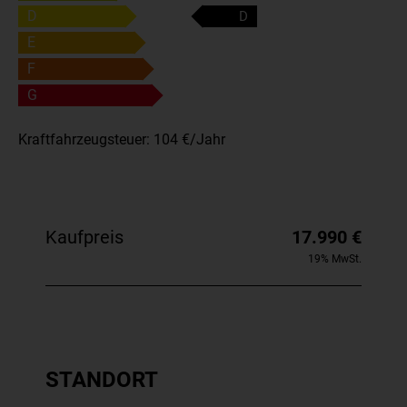
D
D
E
F
G
Kraftfahrzeugsteuer:
104 €/Jahr
Kaufpreis
17.990 €
19% MwSt.
STANDORT