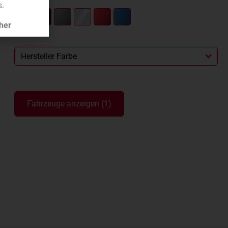
s.
her
Hersteller Farbe
Fahrzeuge anzeigen
(
1
)