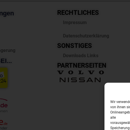
RECHTLICHES
ungen
Impressum
Datenschutzerklärung
SONSTIGES
ngerung
Downloads Links
I...
PARTNERSEITEN
Wir verwende
von ihnen si
Onlineangebo
alle
vorausgewähl
Speicherung