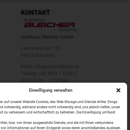
KONTAKT
Autohaus Bleicher GmbH
Landshuter Str. 127
94315 Straubing
Email: info@auto-bleicher.de
Telefon: +49 9421 / 5508-0
Mo-Fr 8:00 – 17:30 Uhr
FOLGE UNS...
Einwilligung verwalten
n auf unserer Website Cookies, den Web-Storage und Dienste dritter. Einige
nd notwendig, während andere nicht notwendig sind, uns jedoch helfen, unser
t zu verbessern und wirtschaftlich zu betreiben. Die Einwilligung umfasst
ten, bzw. von Ihnen ausgewählte Dienste, und die mit Ihnen verbundene
 von Informationen auf Ihrem Endgerät sowie deren anschließendes Auslesen