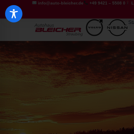
info@auto-bleicher.de
+49 9421 – 5508 0
L
St