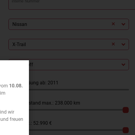
Nissan
X-Trail
Kraftstoff
Erstzulassung ab:
2011
 vom
10.08.
im
Kilometerstand max.:
238.000 km
sind wir
 und freuen
Preis max.:
52.990 €