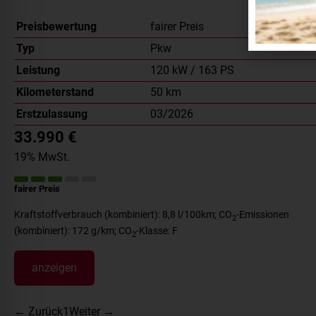
Preisbewertung
fairer Preis
Typ
Pkw
Leistung
120 kW / 163 PS
Kilometerstand
50 km
Erstzulassung
03/2026
33.990 €
19% MwSt.
fairer Preis
Kraftstoffverbrauch (kombiniert):
8,8 l/100km
;
CO
-Emissionen
2
(kombiniert):
172 g/km
;
CO
-Klasse:
F
2
anzeigen
← Zurück
1
Weiter →